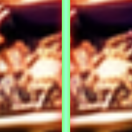
Mau rasakan keseruan bermain di JOKER77? Plat
apk Mr.D-Tunes dengan game naga resmi, simul
PG Soft yang super seru, serta situs pola RTP M
IDR terbaik dan fitur bebas reset pola RTP hoki 
info daily wins kapan saja dengan pengalaman
praktis.
SPIN GAME
JOKER77
DAFTAR DISINI
LOGIN DISINI
JOKER77 Menawarkan Mod
apk Game Naga Resmi
Creation