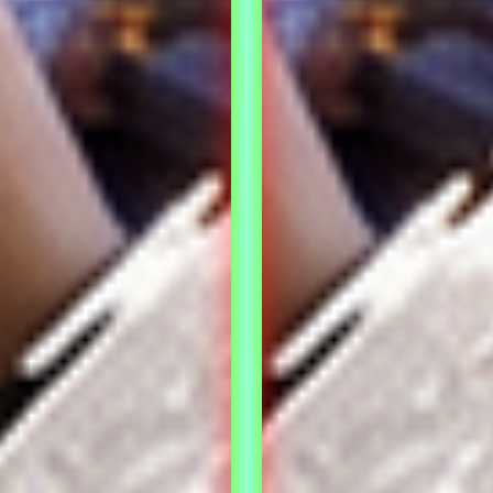
Don't love it? We'll fix it. For free.
100% Free Exchanges.
JOKER77
Support
Order Status
Contact Us
Coupon Codes
FAQ
Free Shipping
Refunds & Returns
Shipping Info
Size Chart
About Us
About Us
Accessibility
Create a Dashery Store
Careers
Hire an
Artist
Social Responsibility
TeePublic Reviews
Explore