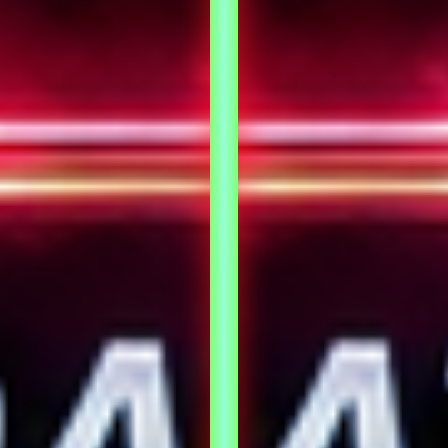
Browse All Topics
funny
music
anime
movies
television
sports
sci-fi
vintage
animals
drinks
food
politics
All Popular Designs
Support
Order Status
FAQ
Contact Us
Shop All Designs
Update Your Browsing Preferences
Shipping Country:
Currency:
Cancel
Katie:
5'10"
160