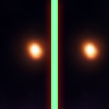
Cari di Pencarian Google 'JOKER77'
Account