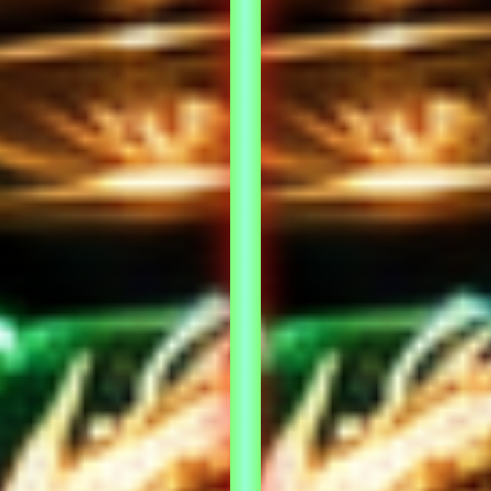
Mr.D-Tunes Untuk Pemain Indonesia,Mainkan Simulator Slot
Demo GGSOFT dan PG Soft Super Seru yang didukung Saldo
IDR Terbaik,JOKER 777 Terpercaya miliki Situs Akun Mahjong
Gratis.Dengan Fitur Bebas Reset Pola Rtp Hoki Sepuasnya Bikin
anda Bisa dapat Info Daily wins Tanpa ribet Kapansaja.
Nikmati
Kenyamanan
Tanpa Batas Hanya Di
JOKER77!
Username
Game
Win
win7***
Mahjong Ways 2
Rp 8.942.000
m4x***
Crypto Gold
Rp 9.210.000
twn***
Lucky Neko
Rp 7.320.500
odin***
Power of Odin
Rp 18.400.000
zeu***
Koi Gate
Rp 5.715.000
JOKER77-Mod apk Mr.D-Tunes Game
Naga Resmi
Slot GGSOFT Super Seru
&