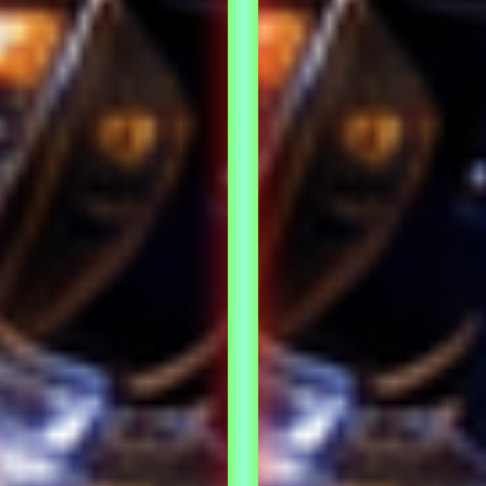
JOKER77
GAME JOKER77
JOKER77 GAME ONLINE
PLATFORM JOKER77
LINK JOKER77
JOKER77 ONLINE
JOKER77 TERPERCAYA
JOKER77 LINK
The links above have been automatically generated based on tag
usage by third-party designers on the TeePublic platform.
Share this design: