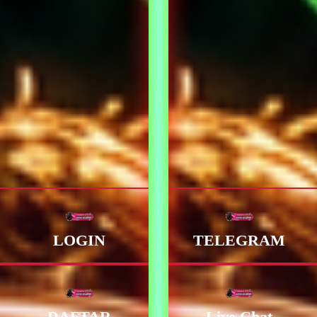
Hoki-nya juga gampang banget dipake, recommended.
Sinta Dewi
paling suka sama Slot GGSOFT Super Seru di sini. apk
game naga slot hoki-nya stabil, terus Mahjong Hoki-nya
bikin main jadi lebih seru tiap hari.
Budi Santoso
baru download apk game naga slot hoki, langsung gas
ke Slot GGSOFT Super Seru. hasilnya lumayan, apalagi
Mahjong Hoki-nya terasa lebih hoki dari biasanya.
Maya Lestari
LOGIN
TELEGRAM
Mahjong Hoki di platform ini beda. ditambah Slot
GGSOFT Super Seru yang enak banget dimainin lewat
apk game naga slot hoki. cocok buat yang suka yang
seru.
DAFTAR
Live Chat