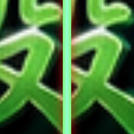
Apakah JOKER 777 terpercaya?
Bagaimana cara mulai di JOKER77?
Apa keunggulan utama JOKER77?
TOP REVIEWS JOKER77
Rizky Ananda
apk game naga slot hoki-nya mantap banget. langsung
coba Slot GGSOFT Super Seru, berasa beda. Mahjong